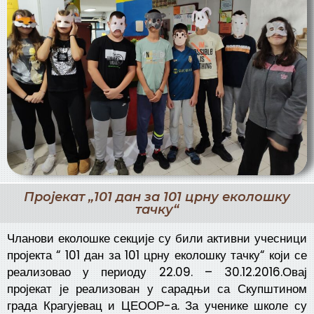
Пројекат „101 дан за 101 црну еколошку
тачку“
Чланови еколошке секције су били активни учесници
пројекта “ 101 дан за 101 црну еколошку тачку“ који се
реализовао у периоду 22.09. – 30.12.2016.Овај
пројекат је реализован у сарадњи са Скупштином
града Крагујевац и ЦЕООР-а. За ученике школе су