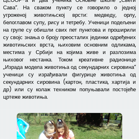
ЦЕООР-а и два ученика Основне школе „Свети
Сава“. На сваком пункту се говорило о једној
угроженој животињској врсти: медведу, орлу,
белоглавом супу, рису и тетребу. Ученици подељени
на групе су обишли свих пет пунктова и проширили
су својс знања о броју преосталих јединки одређених
животињских врста, њиховим основним одликама,
местима у Србији на којима живе и разлозима
њиховог нестанка. Током креативне радионице
„Израда модела животиња од секундарних сировина“
ученици су израђивали фигурице животиња од
секундарних сировина (картон, пластика, хартија и
др) или су колаж техником попуњавали постојеће
цртеже животиња.