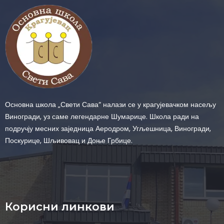
Основна школа „Свети Сава“ налази се у крагујевачком насељу
Виногради, уз саме легендарне Шумарице. Школа ради на
подручју месних заједница Аеродром, Угљешница, Виногради,
Поскурице, Шљивовац и Доње Грбице.
Корисни линкови