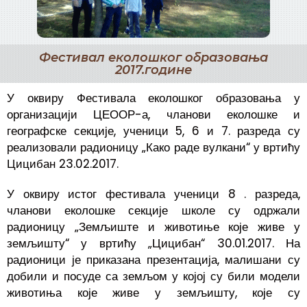
Фестивал еколошког образовања
2017.године
У оквиру Фестивала еколошког образовања у
организацији ЦЕООР-а, чланови еколошке и
географске секције, ученици 5, 6 и 7. разреда су
реализовали радионицу „Како раде вулкани“ у вртићу
Цицибан 23.02.2017.
У оквиру истог фестивала ученици 8 . разреда,
чланови еколошке секције школе су одржали
радионицу „Земљиште и животиње које живе у
земљишту“ у вртићу „Цицибан“ 30.01.2017. На
радионици је приказана презентација, малишани су
добили и посуде са земљом у којој су били модели
животиња које живе у земљишту, које су