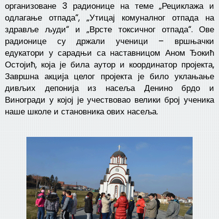
организоване 3 радионице на теме „Рециклажа и
одлагање отпада“, „Утицај комуналног отпада на
здравље људи“ и „Врсте токсичног отпада“. Ове
радионице су држали ученици – вршњачки
едукатори у сарадњи са наставницом Аном Ђокић
Остојић, која је била аутор и координатор пројекта,
Завршна акција целог пројекта је било уклањање
дивљих депонија из насеља Денино брдо и
Виногради у којој је учествовао велики број ученика
наше школе и становника ових насеља.