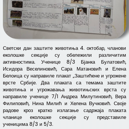
Светски дан заштите животиња 4. октобар, чланови
еколошке секције су обележили различитим
активностима. Ученице 8/3 Бјанка Булатовић,
Исидора Веселиновић, Сара Матановић и Елена
Белоица су направиле плакат „Заштићене и угрожене
врсте Србије. Два плаката са темама заштите
животиња и угрожавања животињских врста су
направиле ученице 7/1 Андреа Милутиновић, Вера
Филиповић, Нина Милић и Хелена Вучковић. Своје
радове кроз кратко излагање садржаја плаката
чланице еколошке секције су представиле
ученицима 8/3 и 5/3.