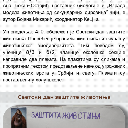
Ана Ђокић-Остојић, наставник биологије и „Израда
модела животиња од секундарних сировина“ чији је
аутор Бојана Микарић, координатор КеЦ-а.
У понедељак 4.10. обележен је Светски дан заштите
животиња. Посвећен је правима животиња и очувању
животињског биодиверзитета. Тим поводом су,
ученице 8/3 и 6/2, чланице еколошке секције
направиле два плаката. На плакатима су сликама и
пропратним текстом представљене неке од угрожених
животињских врста у Србији и свету. Плакати су
постављени у холу школе.
Светски дан заштите животиња