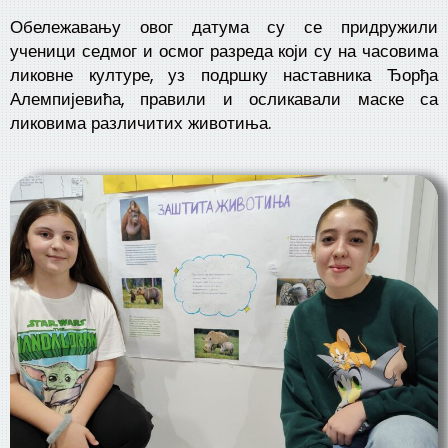
Обележавању овог датума су се придружили
ученици седмог и осмог разреда који су на часовима
ликовне културе, уз подршку наставника Ђорђа
Алемпијевића, правили и осликавали маске са
ликовима различитих животиња.