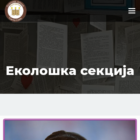
To
Еколошка секција