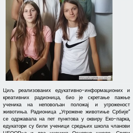
Циљ реализованих едукативно-информационих и
креативних радионица, био је скретање пажње
ученика на неповољан положај и угроженост
животиња. Радионица „Угрожене животиње Србије“
се одржавала на пет пунктова у оквиру Еко-парка,
едукатори су били ученици средњих школа чланови