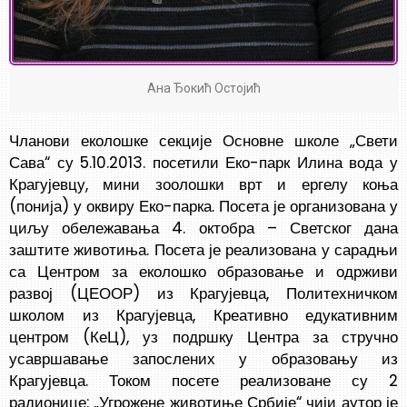
Aна Ђокић Остојић
Чланови еколошке секције Основне школе „Свети
Сава“ су 5.10.2013. посетили Еко-парк Илина вода у
Крагујевцу, мини зоолошки врт и ергелу коња
(понија) у оквиру Еко-парка. Посета је организована у
циљу обележавања 4. октобра – Светског дана
заштите животиња. Посета је реализована у сарадњи
са Центром за еколошко образовање и одрживи
развој (ЦЕООР) из Крагујевца, Политехничком
школом из Крагујевца, Креативно едукативним
центром (КеЦ), уз подршку Центра за стручно
усавршавање запослених у образовању из
Крагујевца. Током посете реализоване су 2
радионице: „Угрожене животиње Србије“ чији аутор је