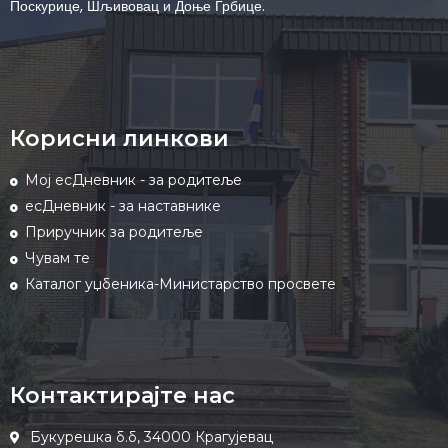
Поскурице, Шљивовац и Доње Грбице.
Корисни линкови
Мој есДневник - за родитеље
есДневник - за наставнике
Приручник за родитеље
Чувам те
Каталог уџбеника-Министарство просвете
Контактирајте нас
Букурешка б.б, 34000 Крагујевац