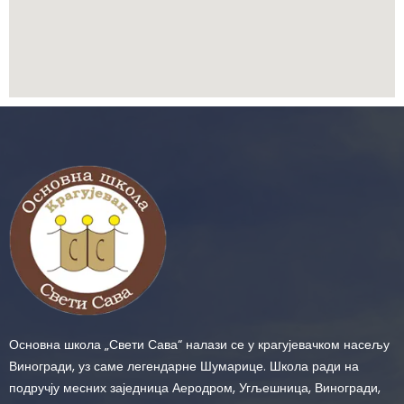
Основна школа „Свети Сава“ налази се у крагујевачком насељу
Виногради, уз саме легендарне Шумарице. Школа ради на
подручју месних заједница Аеродром, Угљешница, Виногради,