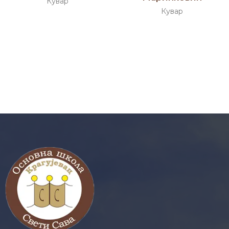
Кувар
Кувар