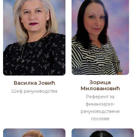
Зорица
Василка Јовић
Миловановић
Шеф рачуноводства
Референт за
финансијско-
рачуноводствене
послове