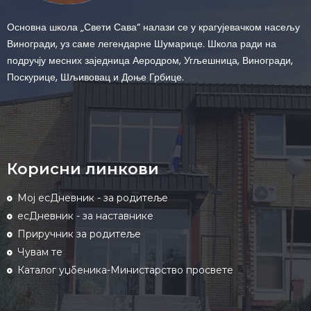
Основна школа „Свети Сава“ налази се у крагујевачком насељу
Виногради, уз саме легендарне Шумарице. Школа ради на
подручју месних заједница Аеродром, Угљешница, Виногради,
Поскурице, Шљивовац и Доње Грбице.
Корисни линкови
Мој есДневник - за родитеље
есДневник - за наставнике
Приручник за родитеље
Чувам те
Каталог уџбеника-Министарство просвете