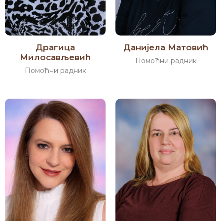
Драгица
Данијела Матовић
Милосављевић
Помоћни радник
Помоћни радник