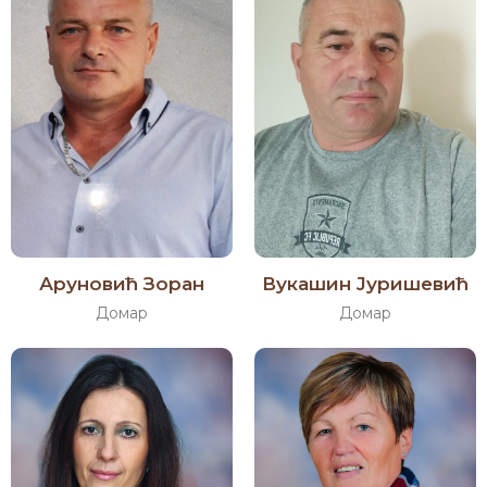
Аруновић Зоран
Вукашин Јуришевић
Домар
Домар