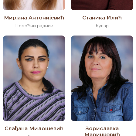
Мирјана Антонијевић
Станика Илић
Помоћни радник
Кувар
Слађана Милошевић
Зориславка
Маринковић