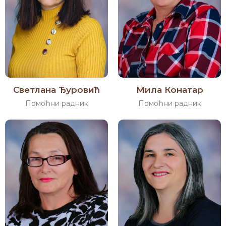
Светлана Ђуровић
Мила Конатар
Помоћни радник
Помоћни радник