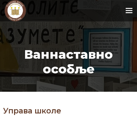
To
Ваннаставно
особље
Управа школе