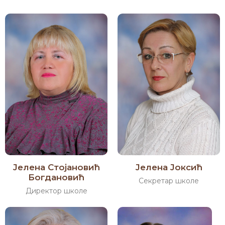
Јелена Стојановић
Јелена Јоксић
Богдановић
Секретар школе
Директор школе