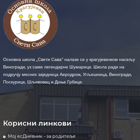
Основна школа „Свети Сава“ налази се у крагујевачком насељу
Виногради, уз саме легендарне Шумарице. Школа ради на
подручју месних заједница Аеродром, Угљешница, Виногради,
Поскурице, Шљивовац и Доње Грбице.
Корисни линкови
Мој есДневник - за родитеље