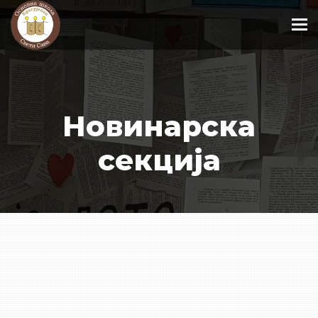
To
Новинарска
секција