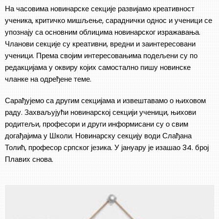
На часовима новинарске секције развијамо креативност
ученика, критичко мишљење, сараднички однос и ученици се
упознају са основним облицима новинарског изражавања.
Чланови секције су креативни, вредни и заинтересовани
ученици. Према својим интересовањима подељени су по
редакцијама у оквиру којих самостално пишу новинске
чланке на одређене теме.
Сарађујемо са другим секцијама и извештавамо о њиховом
раду. Захваљујући новинарској секцији ученици, њихови
родитељи, професори и други информисани су о свим
догађајима у Школи. Новинарску секцију води Слађана
Толић, професор српског језика. У јануару је изашао 34. број
Плавих снова.