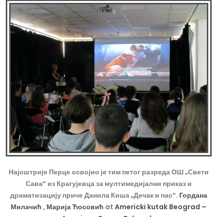
Најоштрије Перце освојио је тим петог разреда ОШ „Свети
Сава“ из Крагујевца за мултимедијални приказ и
драматизацију приче Данила Киша „Дечак и пас“.
Гордана
Милачић
,
Марија Ћосовић
at
Americki kutak Beograd –