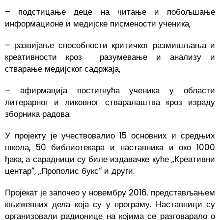
– подстицање деце на читање и побољшање
информационе и медијске писмености ученика,
– развијање способности критичког размишљања и
креативности кроз разумевање и анализу и
стварање медијског садржаја,
– афирмација постигнућа ученика у области
литерарног и ликовног стваралаштва кроз израду
зборника радова.
У пројекту је учествовалио 15 основних и средњих
школа, 50 библиотекара и наставника и око 1000
ђака, а сарадници су биле издавачке куће „Креативни
центар“, „Прополис букс“ и други.
Пројекат је започео у новембру 2016. представљањем
књижевних дела која су у програму. Наставници су
организовали радионице на којима се разговарало о