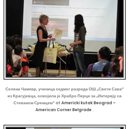
Селена Чампар, ученица седмог разреда ОШ „Свети Сава“
из Крагујевца, освојила је Храбро Перце за „Интервју са
Стеваном Сремцем“ at
Americki kutak Beograd –
American Corner Belgrade
.