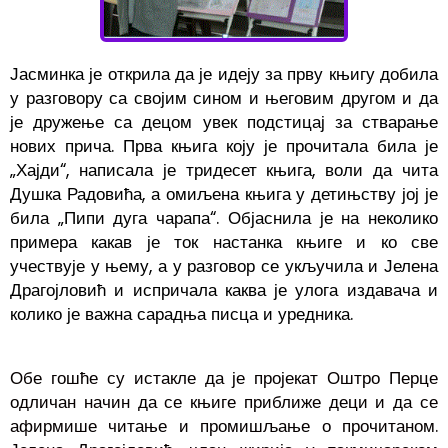
Јасминка је открила да је идеју за прву књигу добила
у разговору са својим сином и његовим другом и да
је дружење са децом увек подстицај за стварање
нових прича. Прва књига коју је прочитала била је
„Хајди“, написала је тридесет књига, воли да чита
Душка Радовића, а омиљена књига у детињству јој је
била „Пипи дуга чарапа“. Објаснила је на неколико
примера какав је ток настанка књиге и ко све
учествује у њему, а у разговор се укључила и Јелена
Драгојловић и испричала каква је улога издавача и
колико је важна сарадња писца и уредника.
Обе гошће су истакле да је пројекат Оштро Перце
одличан начин да се књиге приближе деци и да се
афирмише читање и промишљање о прочитаном.