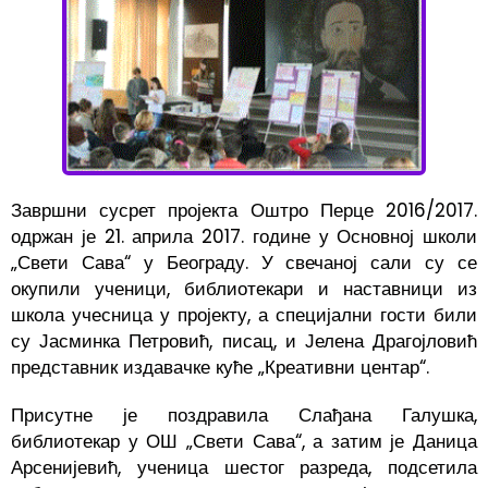
Завршни сусрет пројекта Оштро Перце 2016/2017.
одржан је 21. априла 2017. године у Основној школи
„Свети Сава“ у Београду. У свечаној сали су се
окупили ученици, библиотекари и наставници из
школа учесница у пројекту, а специјални гости били
су Јасминка Петровић, писац, и Јелена Драгојловић
представник издавачке куће „Креативни центар“.
Присутне је поздравила Слађана Галушка,
библиотекар у ОШ „Свети Сава“, а затим је Даница
Арсенијевић, ученица шестог разреда, подсетила