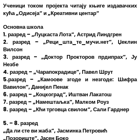
Ученици током пројекта читају књиге издавачких
кућа „Одисеја“ и „Креативни центар“
Основна школа
1. разред – „Луцкаста Лота“, Астрид Линдгрен
2. разред – „Реци_шта_те_мучи.нет“, Џеклин
Вилсон
3. разред – „Доктор Прокторов прдипрах“, Ју
Незбе
4. разред – „Чарапокрадице“, Павел Шрут
5.разред – „Камоове згоде и незгоде: Шифра
Вавилон“, Данијел Пенак
6. разред – „Коцкоград“, Иштван Лакатош
7. разред – „Намештаљка“, Малком Роуз
8. разред – „Кћи трговца свилом“, Сали Гарднер
5. – 8. разред
„Да ли сте ви жаба“, Јасминка Петровић
„Позориште“, Јасен Боко