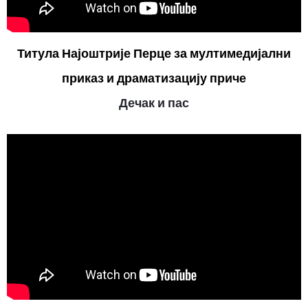
Титула Најоштрије Перце за мултимедијални
приказ и драматизацију приче
Дечак и пас