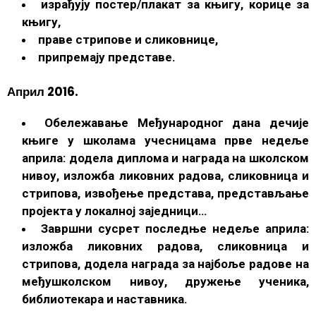
израђују постер/плакат за књигу, корице за
књигу,
праве стрипове и сликовнице,
припремају представе.
Април 2016.
Обележавање Међународног дана дечије
књиге у школама учесницама прве недеље
априла: додела диплома и награда на школском
нивоу, изложба ликовних радова, сликовница и
стрипова, извођење представа, представљање
пројекта у локалној заједници…
Завршни сусрет последње недеље априла:
изложба ликовних радова, сликовница и
стрипова, додела награда за најбоље радове на
међушколском нивоу, дружење ученика,
библиотекара и наставника.