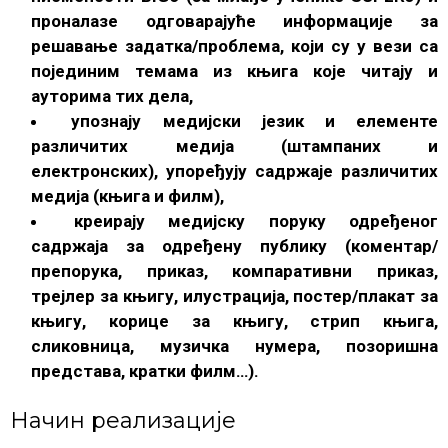
проналазе одговарајуће информације за
решавање задатка/проблема, који су у вези са
појединим темама из књига које читају и
ауторима тих дела,
упознају медијски језик и елементе
различитих медија (штампаних и
електронских), упоређују садржаје различитих
медија (књига и филм),
креирају медијску поруку одређеног
садржаја за одређену публику (коментар/
препорука, приказ, компаративни приказ,
трејлер за књигу, илустрација, постер/плакат за
књигу, корице за књигу, стрип књига,
сликовница, музичка нумера, позоришна
представа, кратки филм…).
Начин реализације