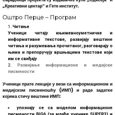
„Креативни центар“ и Гете институт.
Оштро Перце – Програм
Читање
Ученици читају књижевноуметничке и
информативне текстове, развијају вештинe
читања и разумевања прочитаног, разговарају о
њима и препоручују вршњацима текстове који
им се свиђају
Развијање информационе и медијске
писмености
Ученици прате лекције у вези са информационом и
медијском писменошћу (ИМП) и раде задатке
којима стичу вештине ИМП:
упознају се са моделом информационе
писмености BIG6 (за млађе ученике SUPER3) и