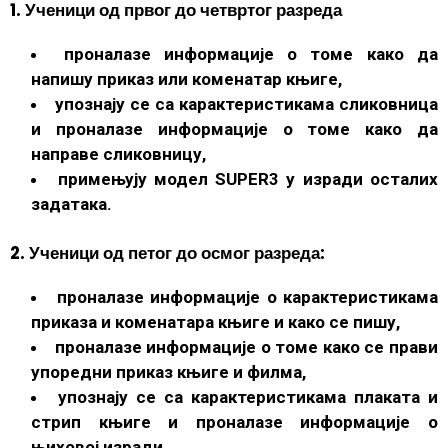
1. Ученици од првог до четвртог разреда
проналазе информације о томе како да
напишу приказ или коменатар књиге,
упознају се са карактеристикама сликовница
и проналазе информације о томе како да
направе сликовницу,
примењују модел SUPER3 у изради осталих
задатака.
2. Ученици од петог до осмог разреда:
проналазе информације о карактеристикама
приказа и коменатара књиге и како се пишу,
проналазе информације о томе како се прави
упоредни приказ књиге и филма,
упознају се са карактеристикама плаката и
стрип књиге и проналазе информације о
њиховој изради,