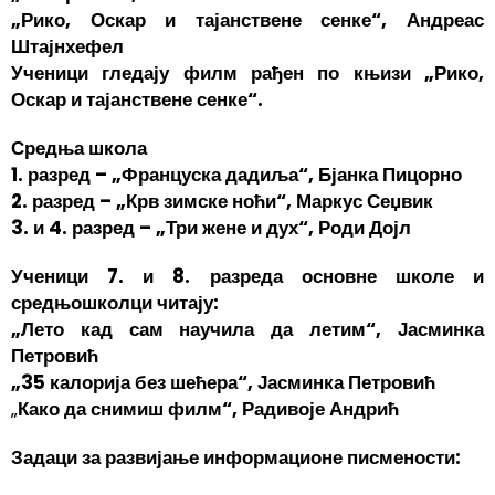
„Рико, Оскар и тајанствене сенке“, Андреас
Штајнхефел
Ученици гледају филм рађен по књизи „Рико,
Оскар и тајанствене сенке“.
Средња школа
1. разред – „Француска дадиља“, Бјанка Пицорно
2. разред – „Крв зимске ноћи“, Маркус Сеџвик
3. и 4. разред – „Три жене и дух“, Роди Дојл
Ученици 7. и 8. разреда основне школе и
средњошколци читају:
„Лето кад сам научила да летим“, Јасминка
Петровић
„35 калорија без шећера“, Јасминка Петровић
„
Како да снимиш филм“, Радивоје Андрић
Задаци за развијање информационе писмености: