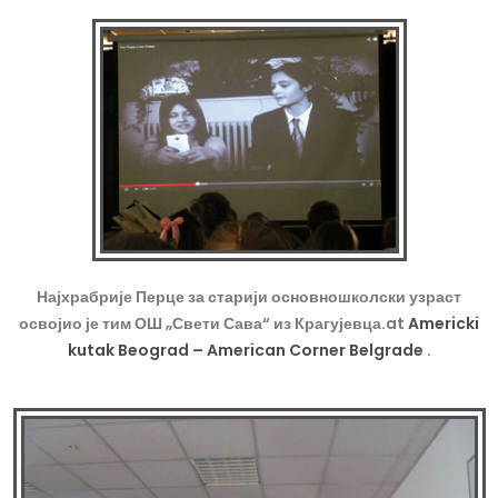
Најхрабрије Перце за старији основношколски узраст
освојио је тим ОШ „Свети Сава“ из Крагујевца.
at
Americki
kutak Beograd – American Corner Belgrade
.