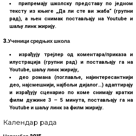
припремају школску представу по једном
тексту из књиге „Да ли сте ви жаба“ (групни
рад), а њен снимак постављају на Youtube и
шаљу линк жирију.
3.Ученици средњих школа
израђују трејлер од коментара/приказа и
илустрација (групни рад) и постављају га на
Youtube, шаљу линк жирију,
део романа (поглавље, најинтересантнији
део, најсмешнији, најбољи дијалог…) адаптирају
и израђују сценарио по коме снимају кратки
филм дужине 3 – 5 минута, постављају га на
Youtube и шаљу линк за филм жирију.
Календар рада