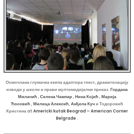
Осмочлана глумачка екипа адаптира текст, драматизацију
изводи у школи и прави мултимедијални приказ.
Гордана
Милачић
,
Селена Чампар
,
Нина Којић
,
Марија
Ћосовић
,
Милица Алексић
,
Анђела Куч
и Тодоровић
Кристина at
Americki kutak Beograd – American Corner
Belgrade
.