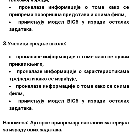
проналазе информације о томе како се
припрема позоришна представа и снима филм,
примењују модел BIG6 у изради осталих
задатака.
3.Ученици средње школе:
проналазе информације о томе како се прави
приказ књиге,
проналазе информације о карактеристикама
трејлера и како се израђује,
проналазе информације о томе како се снима
филм,
примењују модел BIG6 у изради осталих
задатака.
Напомена: Ауторке припремају наставни материјал
за израду ових задатака.