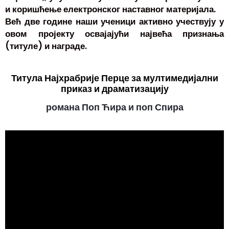
и коришћење електронског наставног материјала.
Већ две године наши ученици активно учествују у
овом пројекту освајајући највећа признања
(титуле) и награде.
Титула Најхрабрије Перце за мултимедијални
приказ и драматизацију
романа Поп Ћира и поп Спира