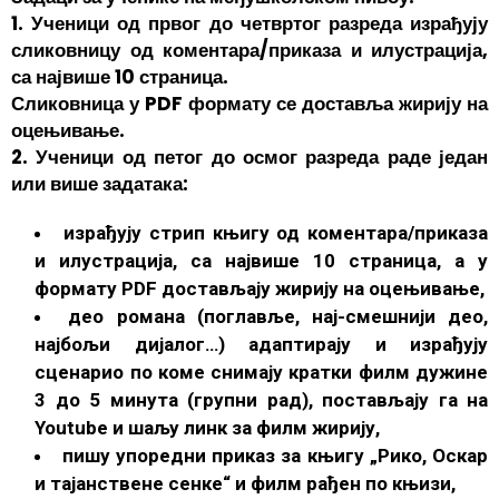
1. Ученици од првог до четвртог разреда израђују
сликовницу од коментара/приказа и илустрација,
са највише 10 страница.
Сликовница у PDF формату се доставља жирију на
оцењивање.
2. Ученици од петог до осмог разреда раде један
или више задатака:
израђују стрип књигу од коментара/приказа
и илустрација, са највише 10 страница, а у
формату PDF достављају жирију на оцењивање,
део романа (поглавље, нај-смешнији део,
најбољи дијалог…) адаптирају и израђују
сценарио по коме снимају кратки филм дужине
3 до 5 минута (групни рад), постављају га на
Youtube и шаљу линк за филм жирију,
пишу упоредни приказ за књигу „Рико, Оскар
и тајанствене сенке“ и филм рађен по књизи,