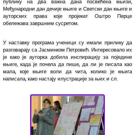
публику на два важна дана посвећена књизи,
Међународни дан дечије књиге и Светски дан књиге и
ауторских права које пројекат Оштро Перце
обележава завршним сусретом.
У наставку програма ученици су имали прилику да
разговарају са Јасминком Петровић. Интересовало их
је како је ауторка добила инспирацију за поједине
књиге, када је почела да пише, да ли је писала као
мала, које књиге воли да чита, колико је књига
написала, како настају илустрације за њих и сл.