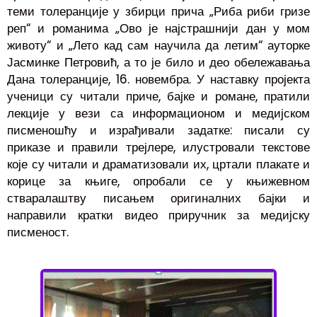
теми толеранције у збирци прича „Риба риби гризе
реп“ и романима „Ово је најстрашнији дан у мом
животу“ и „Лето кад сам научила да летим“ ауторке
Јасминке Петровић, а то је било и део обележавања
Дана толеранције, 16. новембра. У наставку пројекта
ученици су читали приче, бајке и романе, пратили
лекције у вези са информационом и медијском
писменошћу и израђивали задатке: писали су
приказе и правили трејлере, илустровали текстове
које су читали и драматизовали их, цртали плакате и
корице за књиге, опробали се у књижевном
стваралаштву писањем оригиналних бајки и
направили кратки видео приручник за медијску
писменост.