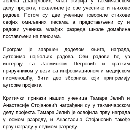
Јелена Драгојловић, члан жирија у такмичарском
делу пројекта, похвалиле је све учеснике и њихове
радове. Потом су две ученице говориле стихове
својих омиљених песама, а представљени су и
радови ученика млађих разреда школе домаћина
постављени на паноима.
Програм је завршен доделом књига, награда,
ауторима најбољих радова. Ови радови ће, уз
интервју са Јасминком Петровић и кратким
приручником у вези са информационом и медијском
писменошћу, бити део зборника који припремају
ауторке пројекта.
Критички прикази наших ученица Тамаре Јелић и
Анастасије Стојановић награђени су у такмичарском
делу пројекта. Тамара Јелић је освојила прву награда
у осмом разреду, и Анастасија Стојановић такође
прву награду у седмом разреду.