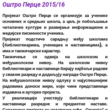
Оштро Перце 2015/16
Пројекат Оштро Перце се
организује за ученике
основних и средњих школа, а циљ је побољшање
читалачке културе и развијање информационе и
медијске писмености ученика.
Пројекат подстиче сарадњу међу школама
(библиотекарима, ученицма и наставницима), а
има и такмичарски карактер.
Такмичење се одвија на школском и
међушколском нивоу. На школском нивоу
библиотекари и наставници бирају најбоље радове
у сваком разреду и додељују награде Оштро Перце.
На међушколском нивоу одлуку о најуспешнијим
радовима доноси жири, који чине представници
издавача и ауторке пројекта.
У реализацији учествују библиотекари и
наставници разредне и предметне наставе.
Сарадници пројекта су издавачке куће „Одисеја“ и