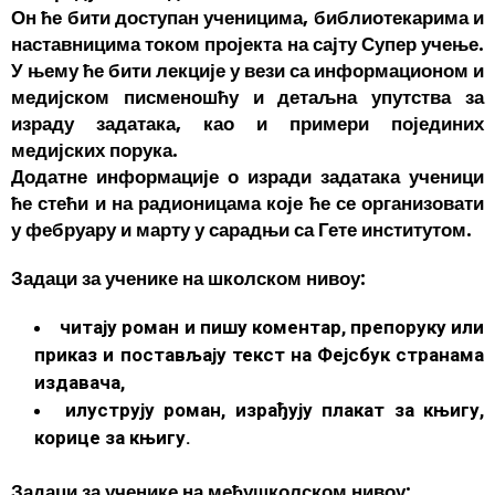
Он ће бити доступан ученицима, библиотекарима и
наставницима током пројекта на сајту Супер учење.
У њему ће бити лекције у вези са информационом и
медијском писменошћу и детаљна упутства за
израду задатака, као и примери појединих
медијских порука.
Додатне информације о изради задатака ученици
ће стећи и на радионицама које ће се организовати
у фебруару и марту у сарадњи са Гете институтом.
Задаци за ученике на школском нивоу:
читају роман и пишу коментар, препоруку или
приказ и постављају текст на Фејсбук странама
издавача,
илуструју роман, израђују плакат за књигу,
корице за књигу.
Задаци за ученике на међушколском нивоу: