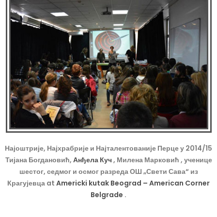
Најоштрије, Најхрабрије и Најталентованије Перце у 2014/15
Тијана Богдановић,
Анђела Куч
, Милена Марковић , ученице
шестог, седмог и осмог разреда ОШ „Свети Сава“ из
Крагујевца at
Americki kutak Beograd – American Corner
Belgrade
.