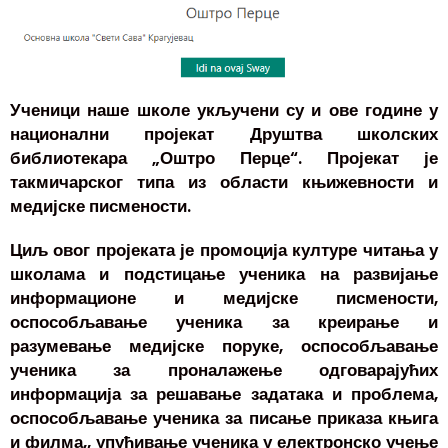
Ученици наше школе укључени су и ове године у
национални пројекат Друштва школских
библиотекара „Оштро Перце“. Пројекат је
такмичарског типа из области књижевности и
медијске писмености.
Циљ овог пројеката је промоција културе читања у
школама и подстицање ученика на развијање
информационе и медијске писмености,
оспособљавање ученика за креирање и
разумевање медијске поруке, оспособљавање
ученика за проналажење одговарајућих
информација за решавање задатака и проблема,
оспособљавање ученика за писање приказа књига
и филма,, упућивање ученика у електронско учење