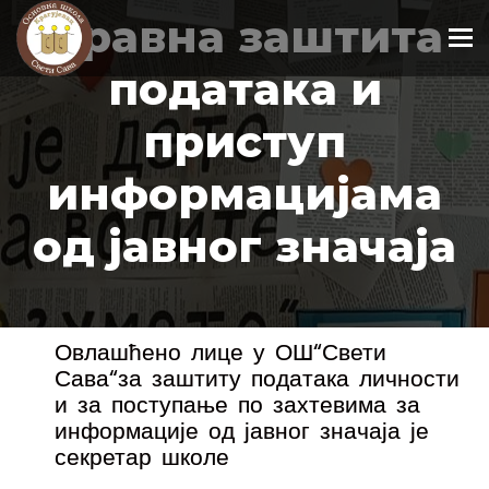
Правна заштита
To
података и
приступ
информацијама
од јавног значаја
Овлашћено лице у ОШ“Свети
Сава“за заштиту података личности
и за поступање по захтевима за
информације од јавног значаја је
секретар школе