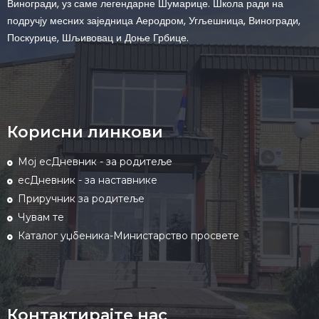
Виногради, уз саме легендарне Шумарице. Школа ради на
подручју месних заједница Аеродром, Угљешница, Виногради,
Поскурице, Шљивовац и Доње Грбице.
Корисни линкови
Мој есДневник - за родитеље
есДневник - за наставнике
Приручник за родитеље
Чувам те
Каталог уџбеника-Министарство просвете
Контактирајте нас