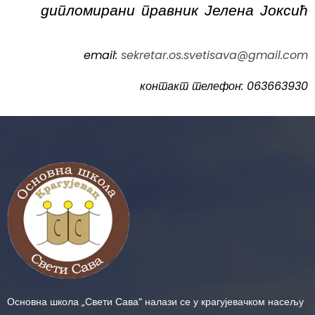
дипломирани правник Јелена Јоксић
email:
sekretar.os.svetisava@gmail.com
контакт телефон: 063663930
Основна школа „Свети Сава“ налази се у крагујевачком насељу