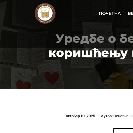
ПОЧЕТНА
В
Уредбе о б
коришћењу 
октобар 10, 2025
Аутор:
Основна шк