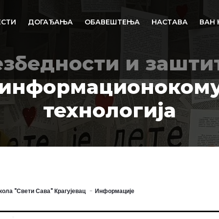
ЕСТИ
ДОГАЂАЊА
ОБАВЕШТЕЊА
НАСТАВА
ВАН 
езбедности и зашти
информационоком
технологија
ола "Свети Сава" Крагујевац
Информације