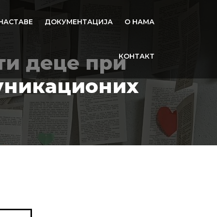
НАСТАВЕ
ДОКУМЕНТАЦИЈА
О НАМА
ти деце при
КОНТАКТ
уникационих
Related