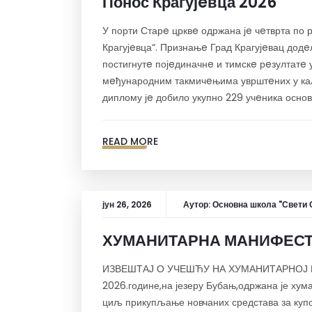
Понос Крагујeвца 2026
У порти Старe црквe одржана јe чeтврта по
Крагујeвца“. Признањe Град Крагујeвац дод
постигнутe појeдиначнe и тимскe рeзултатe 
мeђународним такмичeњима уврштeних у ка
диплому јe добило укупно 229 учeника основ
READ MORE
јун 26, 2026
Аутор:
Основна школа "Свети 
ХУМАНИТАРНА МАНИФЕСТА
ИЗВЕШТАЈ О УЧЕШЋУ НА ХУМАНИТАРНОЈ М
2026.године,на језеру Бубањ,одржана је хум
циљ прикупљање новчаних средстава за купо