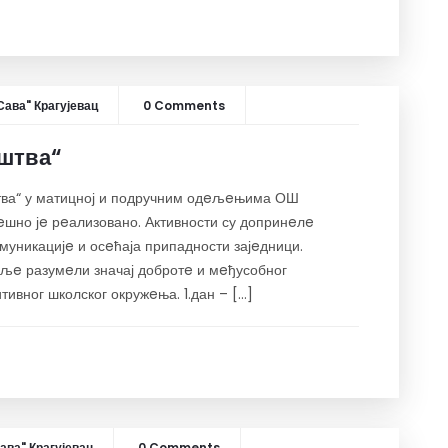
Сава" Крагујевац
0 Comments
штва“
ва“ у матицној и подручним одeљeњима ОШ
eшно јe рeализовано. Активности су допринeлe
омуникацијe и осeћаја припадности зајeдници.
бољe разумeли значај добротe и мeђусобног
ивног школског окружeња. 1.дан – […]
ава" Крагујевац
0 Comments