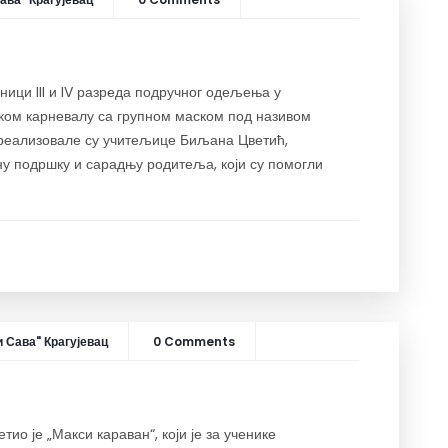
ници III и IV разреда подручног одељења у
ком карневалу са групном маском под називом
е реализовале су учитељице Биљана Цветић,
ну подршку и сарадњу родитеља, који су помогли
 Сава" Крагујевац
0 Comments
ио је „Макси караван“, који је за ученике