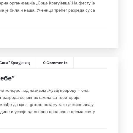
арна организација „Срце Крагујевца“.На фесту је
а је била и наша. Ученици трећег разреда су,са
Сава" Крагујевац
0 Comments
тебе“
ни конкурс под називом „Чувај природу – она
г разреда основних школа са територије
јмлађе да кроз цртеже покажу како доживљавају
редине и усвоје одговорно понашање према свету