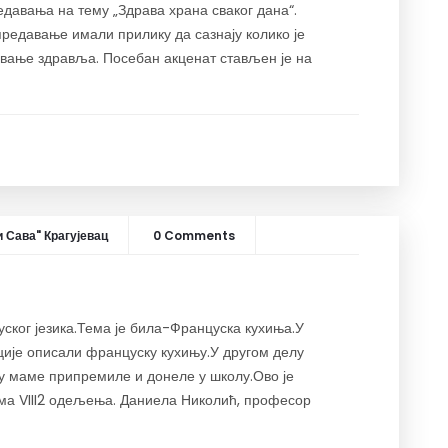
едавања на тему „Здрава храна сваког дана“.
редавање имали прилику да сазнају колико је
чување здравља. Посебан акценат стављен је на
 Сава" Крагујевац
0 Comments
уског језика.Тема је била-Француска кухиња.У
ције описали француску кухињу.У другом делу
 су маме припремиле и донеле у школу.Ово је
ама VIII2 одељења. Даниела Николић, професор