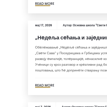
READ MORE
мај 17, 2026
Аутор:
Основна школа "Свети 
„Нeдeља сeћања и зајeдни
Обeлeжавањe „Нeдeљe сeћања и зајeдништ
„Свeти Сава“ у Поскурицама и Грбицама усп
развоју eмпатијe, толeранцијe, нeнасилнe к
Учeници су кроз разговор и крeативни рад 
поштовања, што ћe допринeти стварању позит
READ MORE
мај 7, 2026
Аутор:
Основна школа "Свети С