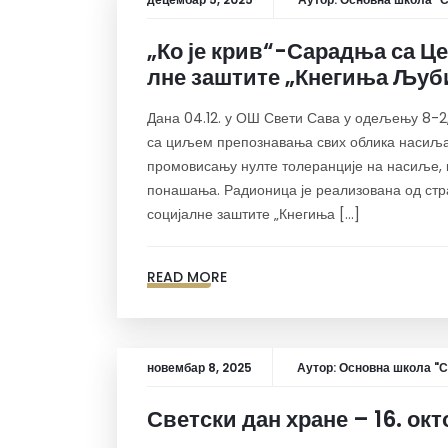
„Ко је крив“-Сарадња са Це
лне заштите „Кнегиња Љуб
Дана 04.12. у ОШ Свети Сава у одељењу 8-2,
са циљем препознавања свих облика насиља
промовисању нулте толеранције на насиље, 
понашања. Радионица је реализована од стра
социјалне заштите „Кнегиња […]
READ MORE
новембар 8, 2025
Аутор:
Основна школа "С
Светски дан хране – 16. ок