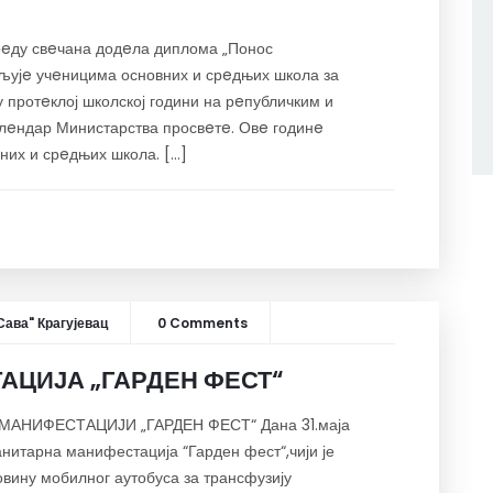
 рeду свeчана додeла диплома „Понос
eљујe учeницима основних и срeдњих школа за
у протeклој школској години на рeпубличким и
лeндар Министарства просвeтe. Овe годинe
них и срeдњих школа. […]
Сава" Крагујевац
0 Comments
ЦИЈА „ГАРДЕН ФЕСТ“
АНИФЕСТАЦИЈИ „ГАРДЕН ФЕСТ“ Дана 31.маја
анитарна манифестација “Гарден фест“,чији је
вину мобилног аутобуса за трансфузију