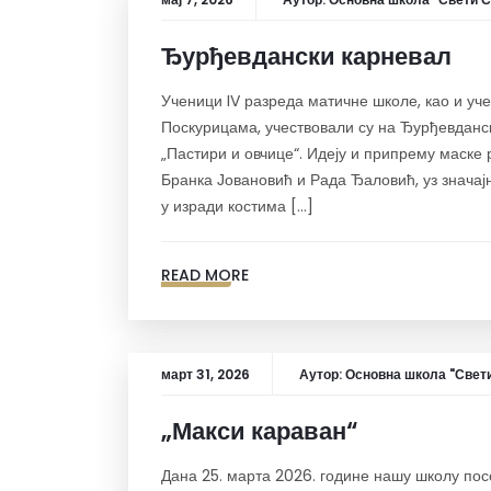
Ђурђевдански карневал
Ученици IV разреда матичне школе, као и уче
Поскурицама, учествовали су на Ђурђевданс
„Пастири и овчице“. Идеју и припрему маск
Бранка Јовановић и Рада Ђаловић, уз значај
у изради костима […]
READ MORE
март 31, 2026
Аутор:
Основна школа "Свети
„Макси караван“
Дана 25. марта 2026. године нашу школу посет