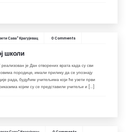
ети Сава" Крагујевац
0 Comments
ој школи
“ реализован је Дан отворених врата када су сви
овима породице, имали прилику да се упознају
ије рада, будућим учитељима који ће узети први
риказима којим су се представили учитељи и […]
вети Сава" Крагујевац
0 Comments