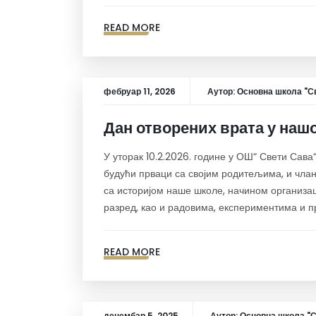
READ MORE
фебруар 11, 2026
Аутор:
Основна школа "Св
Дан отворених врата у наш
У уторак 10.2.2026. године у ОШ“ Свети Сава
будући прваци са својим родитељима, и члан
са историјом наше школе, начином организац
разред, као и радовима, експериментима и п
READ MORE
децембар 5, 2025
Аутор:
Основна школа "С