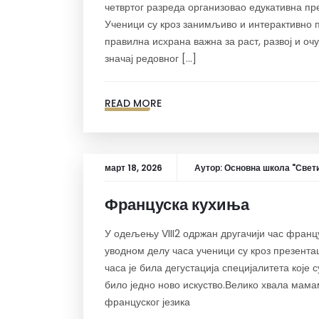
четвртог разреда организовао едукативна пр
Ученици су кроз занимљиво и интерактивно п
правилна исхрана важна за раст, развој и о
значај редовног […]
READ MORE
март 18, 2026
Аутор:
Основна школа "Свети
Француска кухиња
У одељењу VIII2 одржан другачији час франц
уводном делу часа ученици су кроз презента
часа је била дегустација специјалитета које
било једно ново искуство.Велико хвала мам
француског језика