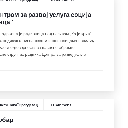
нтром за развој услуга соција
ица“
 одржана је радионица под називом „Ко је крив“
, подизања нивоа свести о последицама насиља,
као и одговорности за насилне обрасце
не стручних радника Центра за развој услуга
вети Сава" Крагујевац
1 Comment
тобар