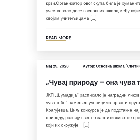
крви.Организатор овог скупа била је хуманит
учествовало десет основних школа,међу којим
својим учитељицама […]
READ MORE
мај 25, 2026
Аутор:
Основна школа "Свети 
„Чувај природу – она чува 
ЈКП „Шумадија“ расписало је наградни ликов
чува тебе“ намењен ученицима првог и друго
Крагујевца. Циљ конкурса је да подстакне на
природу, развију свест о заштити животне с
који их окружује. […]