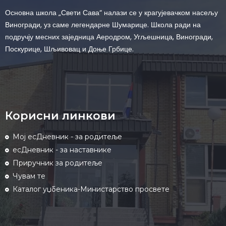
Основна школа „Свети Сава“ налази се у крагујевачком насељу
Виногради, уз саме легендарне Шумарице. Школа ради на
подручју месних заједница Аеродром, Угљешница, Виногради,
Поскурице, Шљивовац и Доње Грбице.
Корисни линкови
Мој есДневник - за родитеље
есДневник - за наставнике
Приручник за родитеље
Чувам те
Каталог уџбеника-Министарство просвете