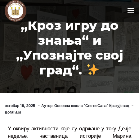
To
„Кроз игру до
знања“ и
„Упознајте свој
град“.
октобар 18, 2025
Аутор:
Основна школа "Свети Сава" Крагујевац
Догађаји
У оквиру активности које су одржане у току Дечје
недеље, наставница историје Марина