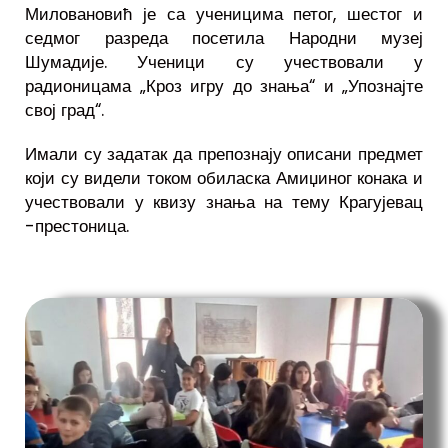
Миловановић је са ученицима петог, шестог и
седмог разреда посетила Народни музеј
Шумадије. Ученици су учествовали у
радионицама „Кроз игру до знања“ и „Упознајте
свој град“.
Имали су задатак да препознају описани предмет
који су видели током обиласка Амиџиног конака и
учествовали у квизу знања на тему Крагујевац
-престоница.