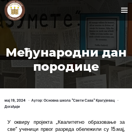
To
Међународни дан
породице
мај 19, 2024
Аутор:
Основна школа "Свети Сава" Крагујевац
Догађаји
У оквиру пројекта „Квалитетно образовање за
све“ ученици првог разреда обележили су 15.мај,