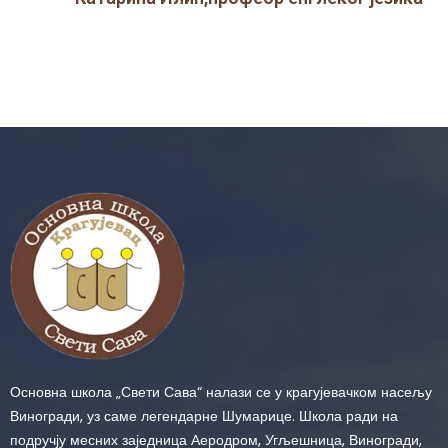
Основна школа „Свети Сава“ налази се у крагујевачком насељу
Виногради, уз саме легендарне Шумарице. Школа ради на
подручју месних заједница Аеродром, Угљешница, Виногради,