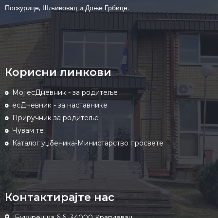
Поскурице, Шљивовац и Доње Грбице.
Корисни линкови
Мој есДневник - за родитеље
есДневник - за наставнике
Приручник за родитеље
Чувам те
Каталог уџбеника-Министарство просвете
Контактирајте нас
Букурешка б.б, 34000 Крагујевац