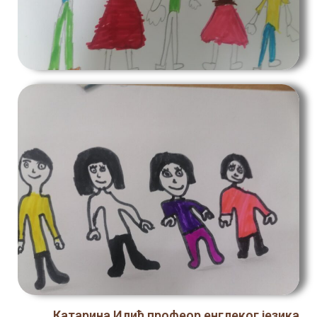
Катарина Илић,профеор енглеког језика