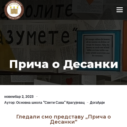
To
Прича о Десанки
новембар 2, 2023
Аутор:
Основна школа "Свети Сава" Крагујевац
Догађаји
Гледали смо представу „Прича о
Десанки“