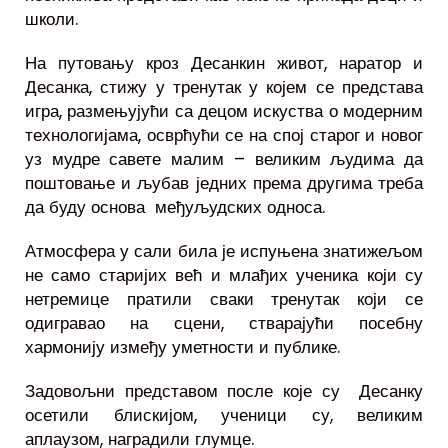
школи.
На путовању кроз Десанкин живот, наратор и
Десанка, стижу у тренутак у којем се представа
игра, размењујући са децом искуства о модерним
технологијама, осврћући се на спој старог и новог
уз мудре савете малим – великим људима да
поштовање и љубав једних према другима треба
да буду основа међуљудских односа.
Атмосфера у сали била је испуњена знатижељом
не само старијих већ и млађих ученика који су
нетремице пратили сваки тренутак који се
одигравао на сцени, стварајући посебну
хармонију између уметности и публике.
Задовољни представом после које су Десанку
осетили блискијом, ученици су, великим
аплаузом, наградили глумце.