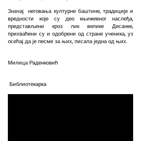
Значај неговања културне баштине, традиције и
вредности које су део књижевног наслеђа,
представљени кроз лик велике Десанке,
прихваћени су и одобрени од стране ученика, уз
осећај да је песме за њих, писала једна од њих.
Милица Раденковић
Библиотекарка