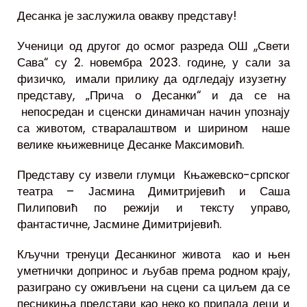
Десанка је заслужила овакву представу!
Ученици од другог до осмог разреда ОШ ,,Свети
Сава“ су 2. новембра 2023. године, у сали за
физичко, имали прилику да одгледају изузетну
представу, „Прича о Десанки“ и да се на
непосредан и сценски динамичан начин упознају
са животом, стваралаштвом и ширином наше
велике књижевнице Десанке Максимовић.
Представу су извели глумци Књажевско-српског
театра – Јасмина Димитријевић и Саша
Пилиповић по режији и тексту управо,
фантастичне, Јасмине Димитријевић.
Кључни тренуци Десанкиног живота као и њен
уметнички допринос и љубав према родном крају,
разиграно су оживљени на сцени са циљем да се
песникиња представи као неко ко припада деци и