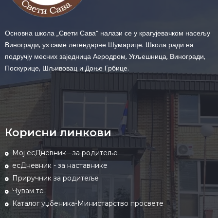
Основна школа „Свети Сава“ налази се у крагујевачком насељу
Виногради, уз саме легендарне Шумарице. Школа ради на
подручју месних заједница Аеродром, Угљешница, Виногради,
Поскурице, Шљивовац и Доње Грбице.
Корисни линкови
Мој есДневник - за родитеље
есДневник - за наставнике
Приручник за родитеље
Чувам те
Каталог уџбеника-Министарство просвете