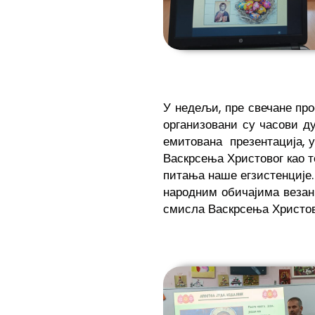
У недељи, пре свечане просл
организовани су часови д
емитована презентација, у
Васкрсења Христовог као т
питања наше егзистенције.
народним обичајима везан
смисла Васкрсења Христов