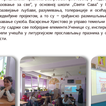
азовање за све“, у основној школи „Свети Сава“ у 
развијање љубави, разумевања, толеранције и осећај
редвиђене пројектом, а то су – грађанско размишљање
авање сукоба. Васкрсење Христово је управо темељни 
слу садржи све побројане елементе.Ученици су, инспи
зели учешћа у литургијском прослављању празника у с
сти.