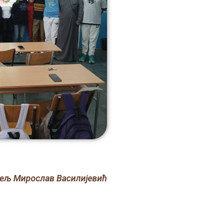
ељ Мирослав Василијевић