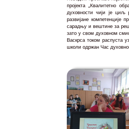
пројекта „Квалитетно обр
духовности чији је циљ 
развијане компетенције п
сарадњу и вештине за реш
зато у свом духовном сми
Васкрса током распуста у
школи одржан Час духовно