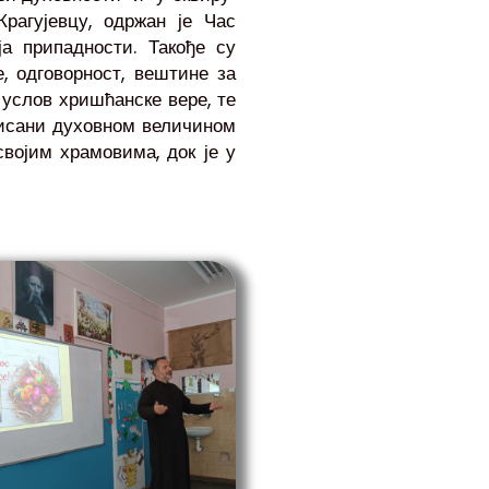
Blogs
Крагујевцу, одржан је Час
а припадности. Такође су
, одговорност, вештине за
услов хришћанске вере, те
рисани духовном величином
војим храмовима, док је у