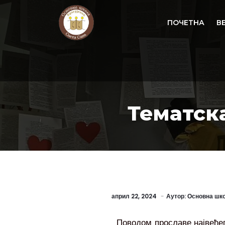
ПОЧЕТНА
В
Тематск
април 22, 2024
Аутор:
Основна шко
Поводом прославе највеће