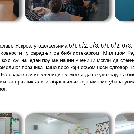
аве Ускрса, у одељењима 5/1, 5/2, 5/3, 6/1, 6/2, 6/3, 6/
уховности у сарадњи са библиотекарком Милицом Рад
 којој су, на један поучан начин ученици могли да стек
емељног празника наше вере који собом носи одговор 
 На овакав начин ученици су могли да се упознају са б
им за празник али и објашњење које им омогућава уви
ог.