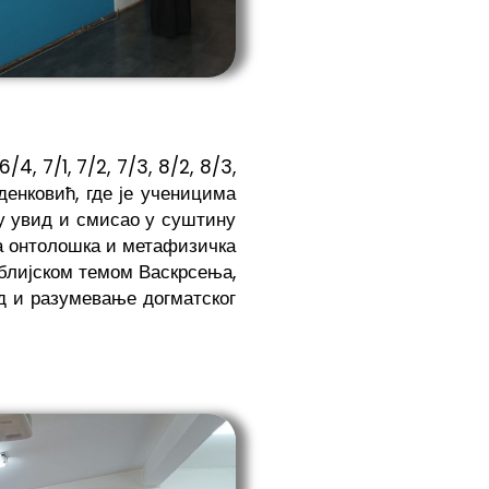
4, 7/1, 7/2, 7/3, 8/2, 8/3,
енковић, где је ученицима
ну увид и смисао у суштину
на онтолошка и метафизичка
иблијском темом Васкрсења,
д и разумевање догматског