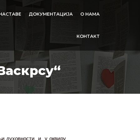
НАСТАВЕ
ДОКУМЕНТАЦИЈА
О НАМА
КОНТАКТ
Васкрсу“
Related
ељи духовности и у оквиру