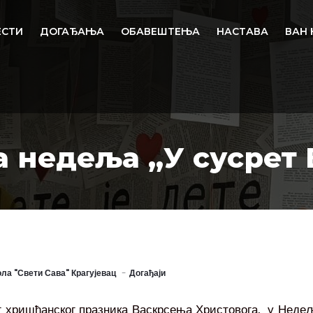
ЕСТИ
ДОГАЂАЊА
ОБАВЕШТЕЊА
НАСТАВА
ВАН 
а недеља „У сусрет 
ла "Свети Сава" Крагујевац
Догађаји
г хришћанског празника Васкрсења Христовога, у Нед